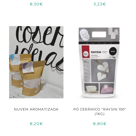
8,50€
3,23€
NUVEM AROMATIZADA
PÓ CERÂMICO "RAYSIN 100"
(1KG)
8,20€
8,80€