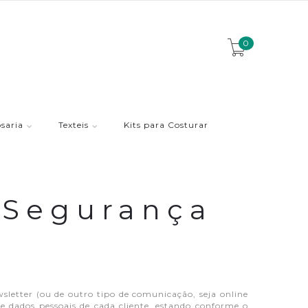
0
saria
Texteis
Kits para Costurar
e Segurança
sletter (ou de outro tipo de comunicação, seja online
dados pessoais de cada cliente, estando conforme o