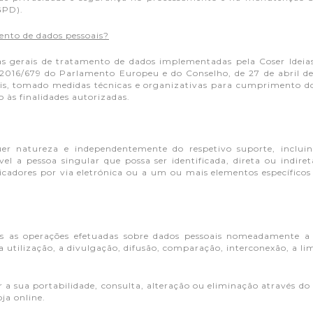
GPD).
ento de dados pessoais?
ras gerais de tratamento de dados implementadas pela Coser Ideia
016/679 do Parlamento Europeu e do Conselho, de 27 de abril de
ais, tomado medidas técnicas e organizativas para cumprimento d
do às finalidades autorizadas.
uer natureza e independentemente do respetivo suporte, inclu
icável a pessoa singular que possa ser identificada, direta ou in
icadores por via eletrónica ou a um ou mais elementos específicos d
s as operações efetuadas sobre dados pessoais nomeadamente a r
a utilização, a divulgação, difusão, comparação, interconexão, a l
r a sua portabilidade, consulta, alteração ou eliminação através
ja online.