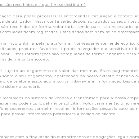
mo são recolhidos e a que fim se destinam?
ormação para poder processar as encomendas, faturação e contabili
ta de utilizador. Nesta conta serão depois agrupados os seguinte
os são recolhidos de forma voluntária, sendo para isso necessário
s efetuadas ficam registadas. Estes dados destinam-se ao processa
orma involuntária pela plataforma. Nomeadamente: endereço ip, d
izados, produtos favoritos, tipo de navegador e dispositivo utiliz
ilizador. Estas informações são compiladas de forma anónima para 
as de maior trafico, etc.
está sujeito ao pagamento do valor das mesmas. Esses pagamentos
ca sobre o seu pagamento, aparecendo no nosso extrato bancário o
o de telefone associado à conta mbway e a informação básica s
lo sistema bancário
são recolhidos no sistema de vendas e transmitido para a nossa em
es externas podemos igualmente solicitar, voluntariamente, o nome
elefone poderemos também recolher informações pessoais caso as 
para passar informações posteriores a pedido do cliente.
olhidos com a finalidade do cumprimento de obrigações legais nomead