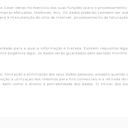
 Coser Ideias no exercício das suas funções (para o processament
compras efetuadas, telefones, etc). Os dados poderão também ser ac
ara a manutenção do sitio de Internet, processamento de faturaçã
lidade para a qual a informação é tratada. Existem requisitos le
ma exigência legal, os dados serão guardados pelo período mínimo 
ão, limitação e eliminação dos seus dados pessoais, excepto quando 
osição à utilização dos mesmos para fins comerciais e à retirada d
bem como o direito à portabilidade dos dados. O titular dos dado