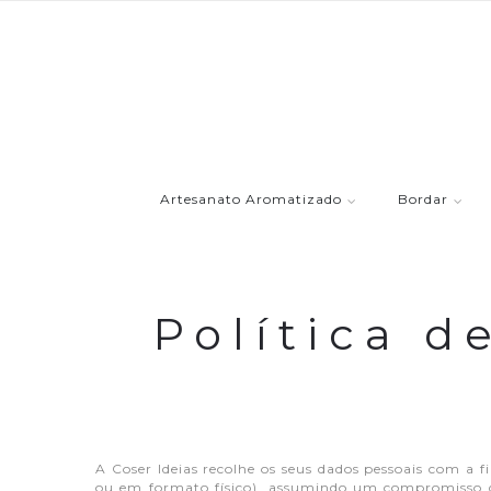
Artesanato Aromatizado
Bordar
Política d
A Coser Ideias recolhe os seus dados pessoais com a 
ou em formato físico), assumindo um compromisso d