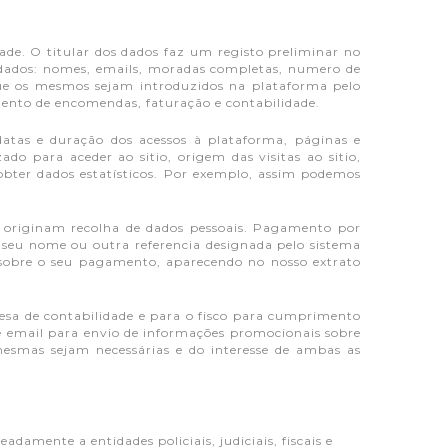
dade. O titular dos dados faz um registo preliminar no
s dados: nomes, emails, moradas completas, numero de
 que os mesmos sejam introduzidos na plataforma pelo
mento de encomendas, faturação e contabilidade.
atas e duração dos acessos à plataforma, páginas e
ado para aceder ao sitio, origem das visitas ao sitio,
obter dados estatísticos. Por exemplo, assim podemos
 originam recolha de dados pessoais. Pagamento por
 seu nome ou outra referencia designada pelo sistema
obre o seu pagamento, aparecendo no nosso extrato
presa de contabilidade e para o fisco para cumprimento
 e email para envio de informações promocionais sobre
mesmas sejam necessárias e do interesse de ambas as
amente a entidades policiais, judiciais, fiscais e