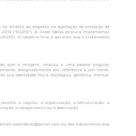
s no âmbito do disposto na legislação de proteção de
 2016 ("RGPD"). A Coser Ideias procura implementar
o RGPD. O objetivo final é garantir que o tratamento
indo som e imagem, relativa a uma pessoa singular
diretamente, designadamente por referência a um nome,
a sua identidade física, fisiológica, genética, mental,
ecolha, o registo, a organização, a estruturação, a
imitação, o apagamento ou a destruição.
 do email coserideias@gmail.com ou dos mecanismos que