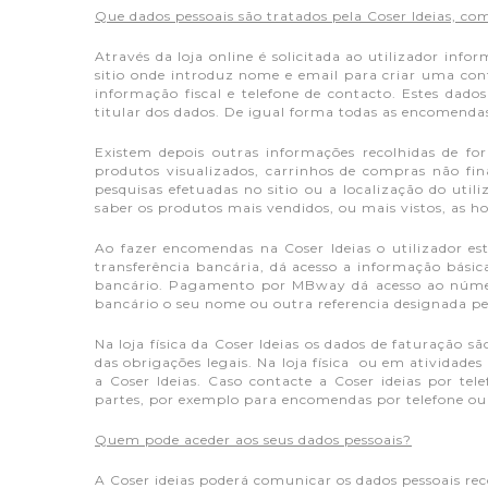
Que dados pessoais são tratados pela Coser Ideias, co
Através da loja online é solicitada ao utilizador inf
sitio onde introduz nome e email para criar uma con
informação fiscal e telefone de contacto. Estes dad
titular dos dados. De igual forma todas as encomenda
Existem depois outras informações recolhidas de f
produtos visualizados, carrinhos de compras não final
pesquisas efetuadas no sitio ou a localização do ut
saber os produtos mais vendidos, ou mais vistos, as hor
Ao fazer encomendas na Coser Ideias o utilizador 
transferência bancária, dá acesso a informação bási
bancário. Pagamento por MBway dá acesso ao númer
bancário o seu nome ou outra referencia designada pe
Na loja física da Coser Ideias os dados de faturação 
das obrigações legais. Na loja física ou em atividad
a Coser Ideias. Caso contacte a Coser ideias por t
partes, por exemplo para encomendas por telefone ou 
Quem pode aceder aos seus dados pessoais?
A Coser ideias poderá comunicar os dados pessoais rec