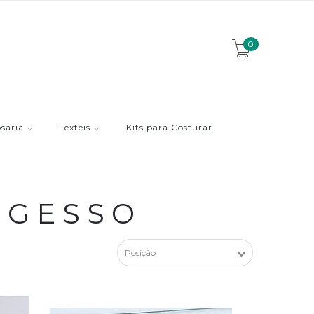
0
saria
Texteis
Kits para Costurar
 GESSO