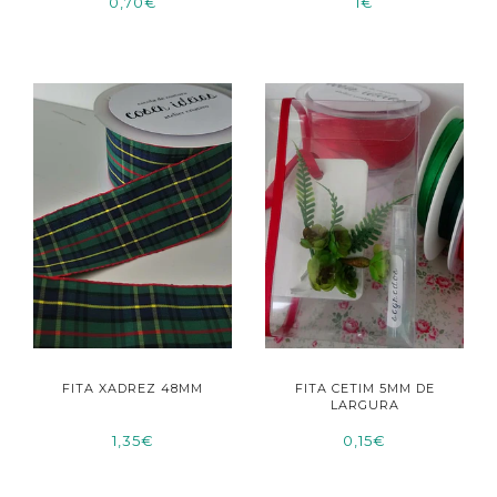
0,70€
1€
FITA XADREZ 48MM
FITA CETIM 5MM DE
LARGURA
1,35€
0,15€