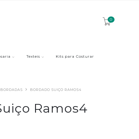
0
saria
Texteis
Kits para Costurar
S BORDADAS
BORDADO SUIÇO RAMOS4
Suiço Ramos4