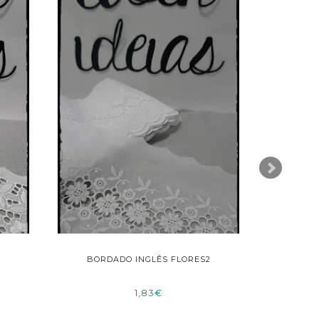
BORDADO INGLÊS FLORES2
FIT
1,83€