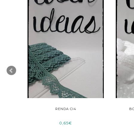
RENDA CI4
BO
0,65€