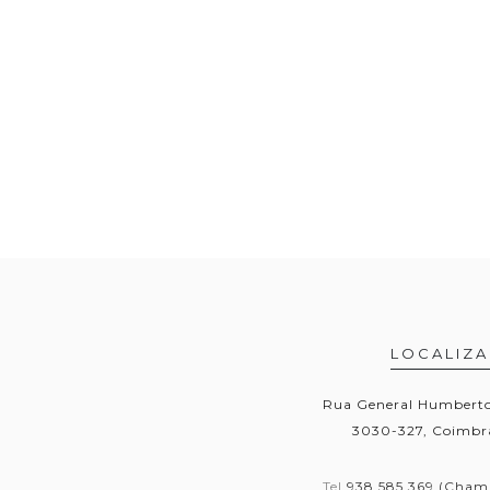
LOCALIZ
Rua General Humberto 
3030-327, Coimbra
Tel
938 585 369 (Cham