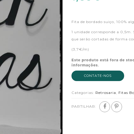
Fita de bordado suiço, 100% a
1 unidade corresponde a 0,5m. 
que serão cortadas de forma co
(3,7€/m)
Este produto está fora de sto
informações.
CONTATE-NOS
Categorias:
Retrosaria
,
Fitas B
PARTILHAR: