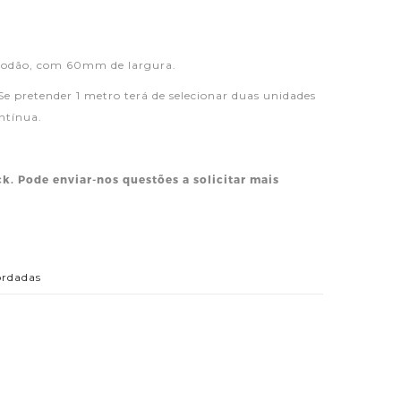
lgodão, com 60mm de largura.
Se pretender 1 metro terá de selecionar duas unidades
ntínua.
ck. Pode enviar-nos questões a solicitar mais
ordadas