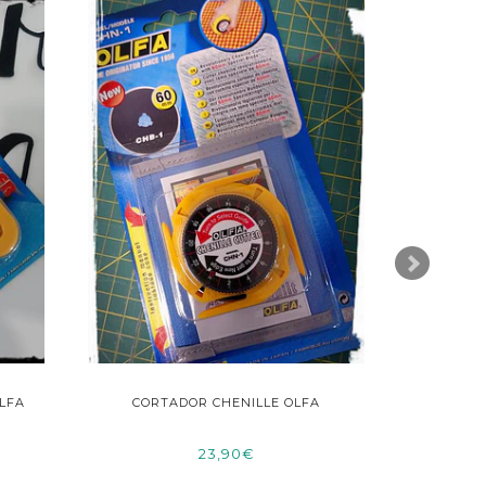
LFA
CORTADOR CHENILLE OLFA
BASTI
23,90€