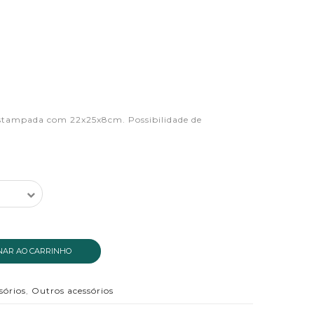
stampada com 22x25x8cm. Possibilidade de
NAR AO CARRINHO
sórios
,
Outros acessórios