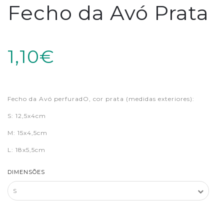
Fecho da Avó Prata
1,10€
Fecho da Avó perfuradO, cor prata (medidas exteriores):
S:
12,5x4cm
M: 15x4,5cm
L: 18x5,5cm
DIMENSÕES