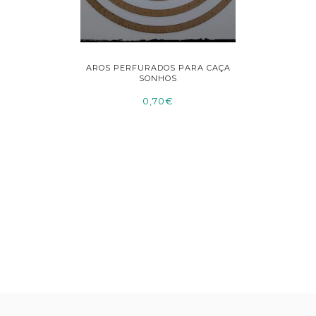
RA POLIDA
AROS PERFURADOS PARA CAÇA
MEDIDO
SONHOS
0,70€