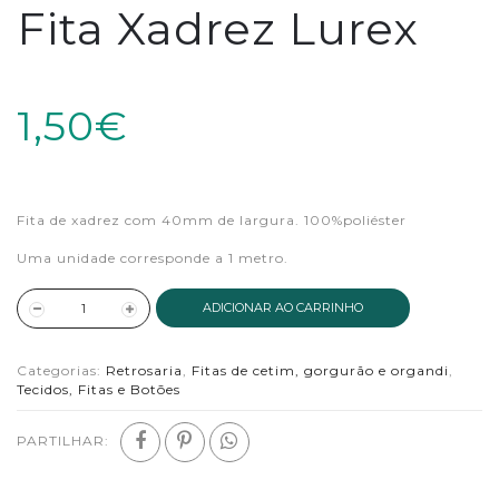
Fita Xadrez Lurex
1,50€
Fita de xadrez com 40mm de largura. 100%poliéster
Uma unidade corresponde a 1 metro.
ADICIONAR AO CARRINHO
Categorias:
Retrosaria
,
Fitas de cetim, gorgurão e organdi
,
Tecidos, Fitas e Botões
PARTILHAR: