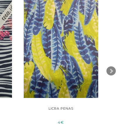
LICRA PENAS
FRALD
4€