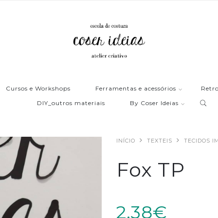
Cursos e Workshops
Ferramentas e acessórios
Retro
DIY_outros materiais
By Coser Ideias
INÍCIO
TEXTEIS
TECIDOS 
Fox TP
2,38€