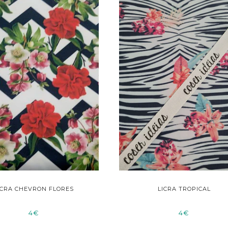
ICRA CHEVRON FLORES
LICRA TROPICAL
4€
4€