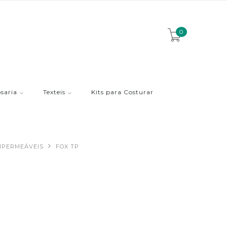
0
saria
Texteis
Kits para Costurar
IMPERMEÁVEIS
FOX TP