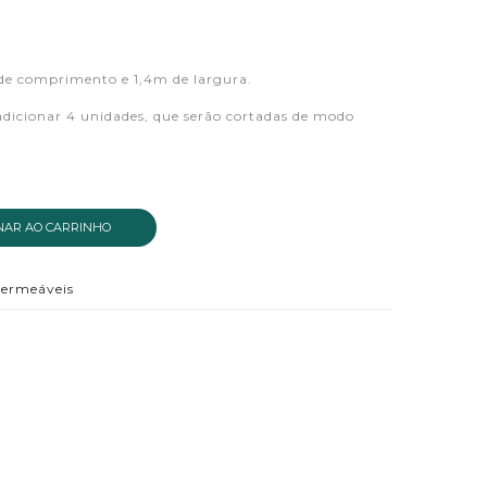
 de comprimento e 1,4m de largura.
adicionar 4 unidades, que serão cortadas de modo
NAR AO CARRINHO
permeáveis