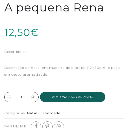
A pequena Rena
12,50€
Coser Ideias
Decoração de natal em madeira de choupo (12×20cm) e peça
em gesso aromatizado.
ADICIONAR AO CARRINHO
Categorias:
Natal
,
Handmade
PARTILHAR: