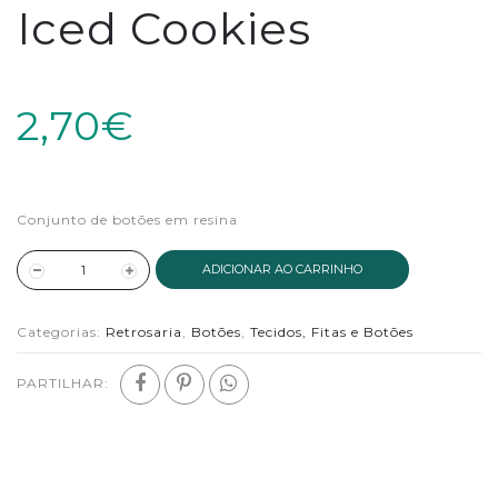
Iced Cookies
2,70€
Conjunto de botões em resina
ADICIONAR AO CARRINHO
Categorias:
Retrosaria
,
Botões
,
Tecidos, Fitas e Botões
PARTILHAR: