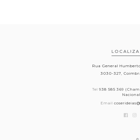
LOCALIZ
Rua General Humberto 
3030-327, Coimbra
Tel
938 585 369 (Cham
Nacional
Email
coserideias
© 