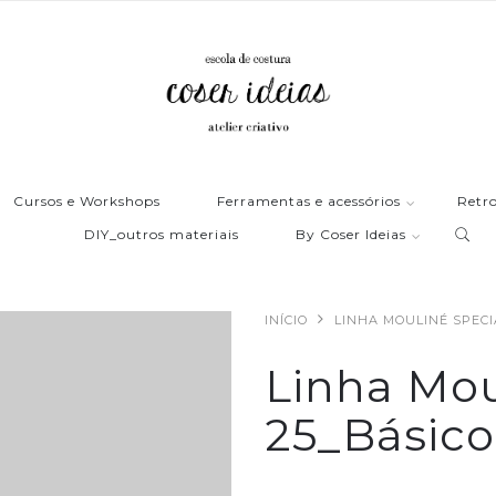
Cursos e Workshops
Ferramentas e acessórios
Retro
DIY_outros materiais
By Coser Ideias
INÍCIO
LINHA MOULINÉ SPECI
Linha Mou
25_Básico