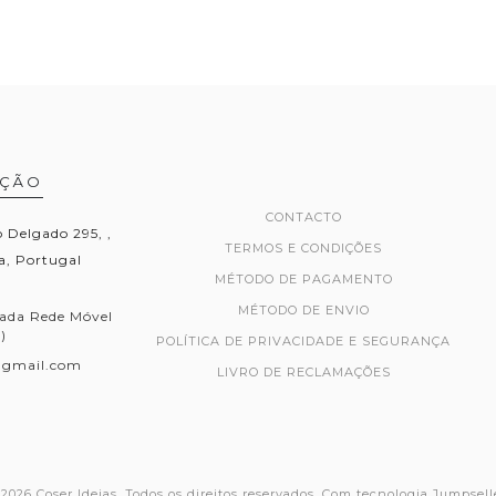
AÇÃO
CONTACTO
Delgado 295, ,
TERMOS E CONDIÇÕES
, Portugal
MÉTODO DE PAGAMENTO
MÉTODO DE ENVIO
ada Rede Móvel
)
POLÍTICA DE PRIVACIDADE E SEGURANÇA
@gmail.com
LIVRO DE RECLAMAÇÕES
2026 Coser Ideias. Todos os direitos reservados.
Com tecnologia Jumpsell