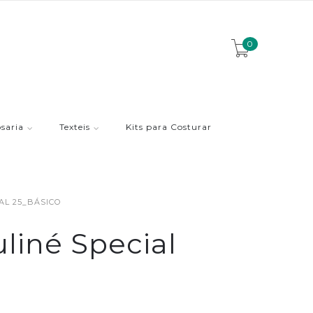
0
saria
Texteis
Kits para Costurar
AL 25_BÁSICO
liné Special