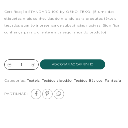
Certificação STANDARD 100 by OEKO-TEX®. (É uma das
etiquetas mais conhecidas do mundo para produtos têxteis
testados quanto à presença de substâncias nocivas. Significa
confiança para o cliente e alta segurança do produto)
ADICIONAR AO CARRINHO
Categorias:
Texteis
,
Tecidos algodão
,
Tecidos Básicos
,
Fantasia
PARTILHAR: