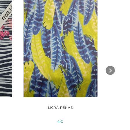
LICRA PENAS
FRALD
4€