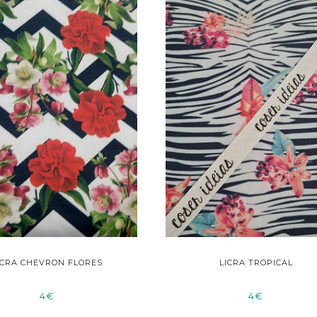
ICRA CHEVRON FLORES
LICRA TROPICAL
4€
4€