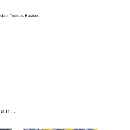
odão
,
Tecidos Básicos
 em: