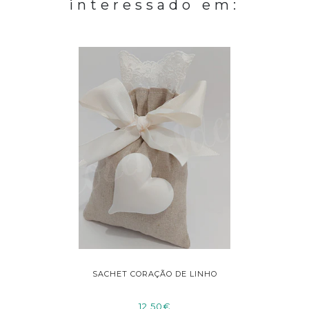
interessado em:
GESSO
SACHET CORAÇÃO DE LINHO
SACHE
O
12,50€