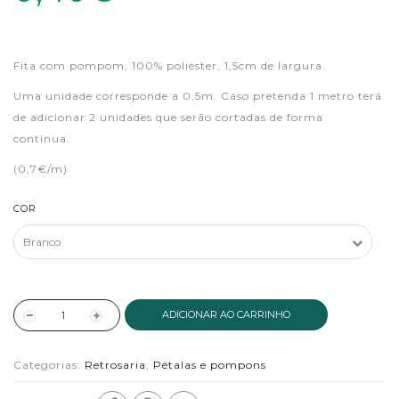
Fita com pompom, 100% poliéster, 1,5cm de largura.
Uma unidade corresponde a 0,5m. Caso pretenda 1 metro terá
de adicionar 2 unidades que serão cortadas de forma
contínua.
(0,7€/m)
COR
ADICIONAR AO CARRINHO
Categorias:
Retrosaria
,
Pétalas e pompons