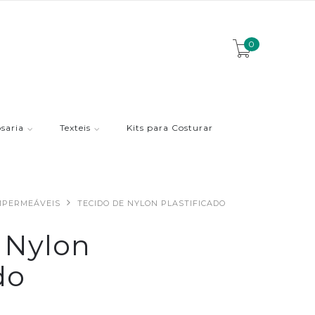
0
saria
Texteis
Kits para Costurar
IMPERMEÁVEIS
TECIDO DE NYLON PLASTIFICADO
 Nylon
do