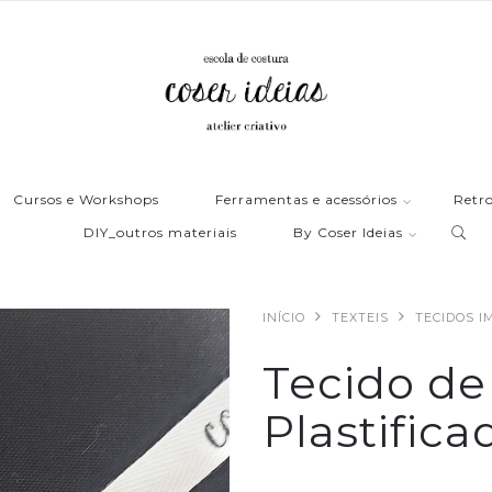
Cursos e Workshops
Ferramentas e acessórios
Retro
DIY_outros materiais
By Coser Ideias
INÍCIO
TEXTEIS
TECIDOS 
Tecido de
Plastifica