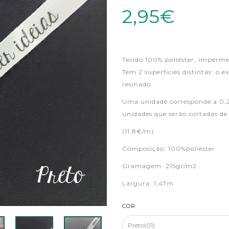
2,95€
Tecido 100% poliéster, imperme
Tem 2 superfícies distintas: o ex
resinado.
Uma unidade corresponde a 0,2
unidades que serão cortadas d
(11,8€/m)
Composição: 100%poliéster
Gramagem: 215gr/m2
Largura: 1,47m
COR