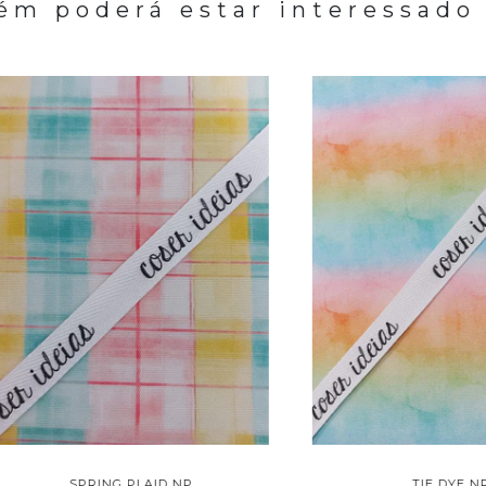
m poderá estar interessado
SPRING PLAID NP
TIE DYE NP