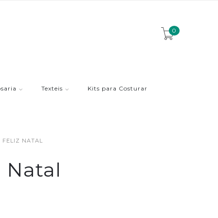
0
saria
Texteis
Kits para Costurar
 FELIZ NATAL
z Natal