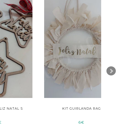
S
KIT GUIRLANDA RAG
PLAC
6€