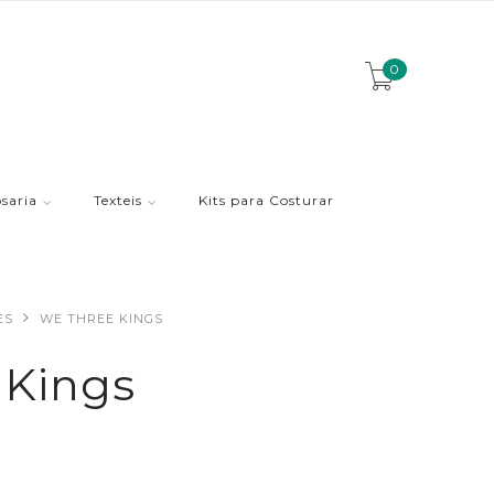
0
saria
Texteis
Kits para Costurar
ES
WE THREE KINGS
 Kings