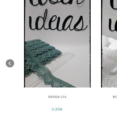
RENDA CI4
BO
0,65€