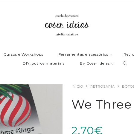
Cursos e Workshops
Ferramentas e acessórios
Retro
DIY_outros materiais
By Coser Ideias
INÍCIO
RETROSARIA
BOTÕ
We Three
2,70€