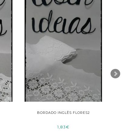
BORDADO INGLÊS FLORES2
FIT
1,83€