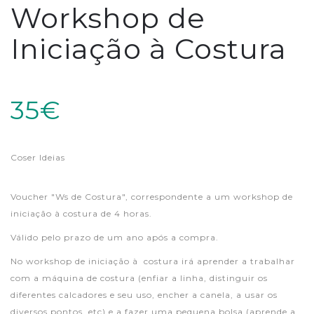
Workshop de
Iniciação à Costura
35€
Coser Ideias
Voucher "Ws de Costura", correspondente a um workshop de
iniciação à costura de 4 horas.
Válido pelo prazo de um ano após a compra.
No workshop de iniciação à costura irá aprender a trabalhar
com a máquina de costura (enfiar a linha, distinguir os
diferentes calcadores e seu uso, encher a canela, a usar os
diversos pontos, etc) e a fazer uma pequena bolsa (aprende a