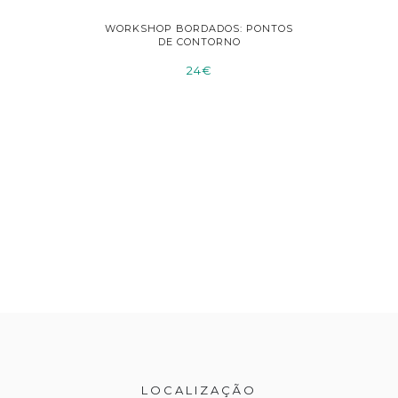
 À COSTURA
WORKSHOP BORDADOS: PONTOS
WORKSHOP
DE CONTORNO
24€
LOCALIZAÇÃO