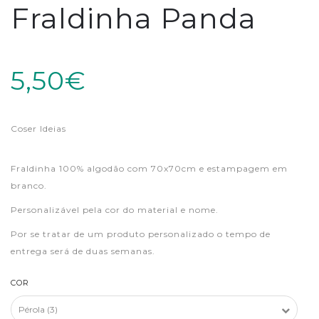
Fraldinha Panda
5,50€
Coser Ideias
Fraldinha 100% algodão com 70x70cm e estampagem em
branco.
Personalizável pela cor do material e nome.
Por se tratar de um produto personalizado o tempo de
entrega será de duas semanas.
COR