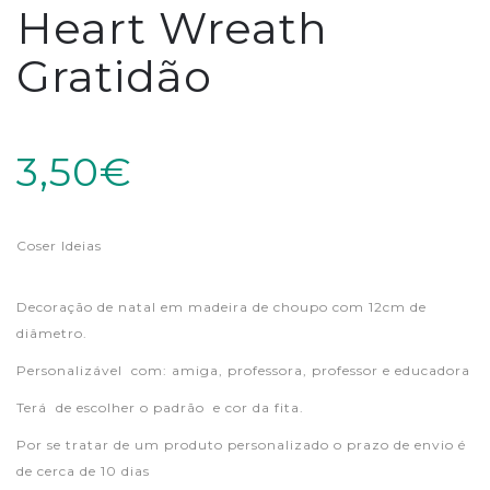
Heart Wreath
Gratidão
3,50€
Coser Ideias
Decoração de natal em madeira de choupo com 12cm de
diâmetro.
Personalizável com: amiga, professora, professor e educadora
Terá de escolher o padrão e cor da fita.
Por se tratar de um produto personalizado o prazo de envio é
de cerca de 10 dias