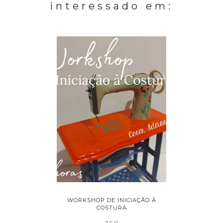
interessado em:
 À COSTURA
WORKSHOP DE INICIAÇÃO À
WORKSHOP
COSTURA
D