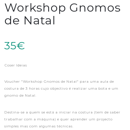
Workshop Gnomos
de Natal
35€
Coser Ideias
Voucher "Workshop Gnomos de Natal" para uma aula de
costura de 3 horas cujo objectivo é realizar uma bota e um
gnomo de Natal.
Destina-se a quem se está a iniciar na costura (tem de saber
trabalhar com a máquina) e quer aprender um projecto
simples mas com algumas técnicas.