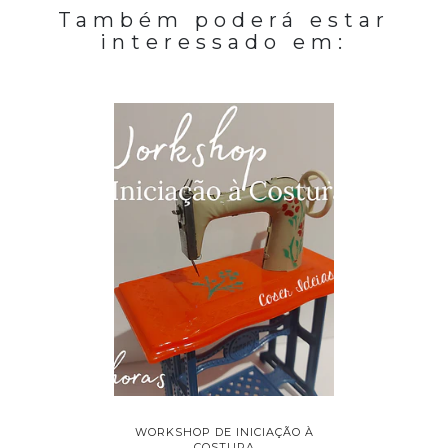
Também poderá estar
interessado em:
 À COSTURA
WORKSHOP DE INICIAÇÃO À
WORKSHOP
COSTURA
D