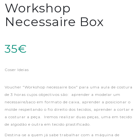
Workshop
Necessaire Box
35€
Coser Ideias
Voucher "Workshop necessaire box" para uma aula de costura
de 3 horas cujos objectivos são: aprender a modelar um
necessaire/saco em formato de caixa, aprender a posicionar o
molde respeitando o fio direito dos tecidos, aprender a cortar e
a costurar a peça. Iremos realizar duas peças, uma em tecido
de algodão e outra em tecido plastificado.
Destina-se a quem já sabe trabalhar com a máquina de