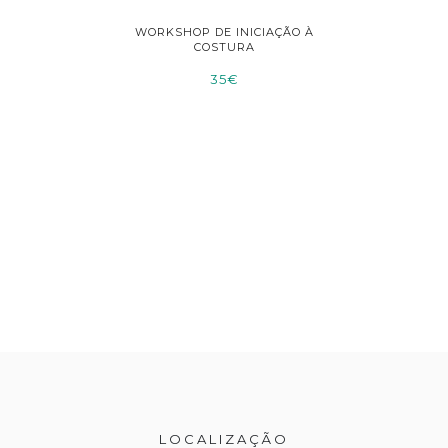
 À COSTURA
WORKSHOP DE INICIAÇÃO À
WORKSHOP
COSTURA
D
35€
LOCALIZAÇÃO